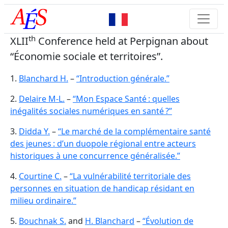
th
XLII
Conference held at Perpignan about
“Économie sociale et territoires”.
1.
Blanchard H.
–
“Introduction générale.”
2.
Delaire M-L.
–
“Mon Espace Santé : quelles
inégalités sociales numériques en santé ?”
3.
Didda Y.
–
“Le marché de la complémentaire santé
des jeunes : d’un duopole régional entre acteurs
historiques à une concurrence généralisée.”
4.
Courtine C.
–
“La vulnérabilité territoriale des
personnes en situation de handicap résidant en
milieu ordinaire.”
5.
Bouchnak S.
and
H. Blanchard
–
“Évolution de