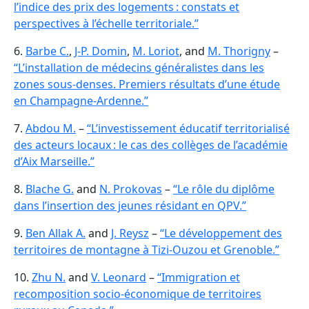
l’indice des prix des logements : constats et
perspectives à l’échelle territoriale.”
6.
Barbe C.
,
J-P. Domin
,
M. Loriot
, and
M. Thorigny
–
“L’installation de médecins généralistes dans les
zones sous-denses. Premiers résultats d’une étude
en Champagne-Ardenne.”
7.
Abdou M.
–
“L’investissement éducatif territorialisé
des acteurs locaux : le cas des collèges de l’académie
d’Aix Marseille.”
8.
Blache G.
and
N. Prokovas
–
“Le rôle du diplôme
dans l’insertion des jeunes résidant en QPV.”
9.
Ben Allak A.
and
J. Reysz
–
“Le développement des
territoires de montagne à Tizi-Ouzou et Grenoble.”
10.
Zhu N.
and
V. Leonard
–
“Immigration et
recomposition socio-économique de territoires