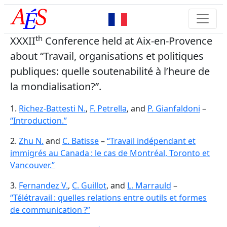
th
XXXII
Conference held at Aix-en-Provence
about “Travail, organisations et politiques
publiques: quelle soutenabilité à l’heure de
la mondialisation?”.
1.
Richez-Battesti N.
,
F. Petrella
, and
P. Gianfaldoni
–
“Introduction.”
2.
Zhu N.
and
C. Batisse
–
“Travail indépendant et
immigrés au Canada : le cas de Montréal, Toronto et
Vancouver.”
3.
Fernandez V.
,
C. Guillot
, and
L. Marrauld
–
“Télétravail : quelles relations entre outils et formes
de communication ?”