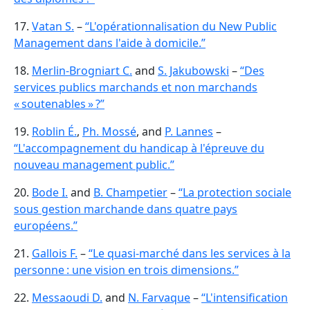
17.
Vatan S.
–
“L'opérationnalisation du New Public
Management dans l'aide à domicile.”
18.
Merlin-Brogniart C.
and
S. Jakubowski
–
“Des
services publics marchands et non marchands
« soutenables » ?”
19.
Roblin É.
,
Ph. Mossé
, and
P. Lannes
–
“L'accompagnement du handicap à l'épreuve du
nouveau management public.”
20.
Bode I.
and
B. Champetier
–
“La protection sociale
sous gestion marchande dans quatre pays
européens.”
21.
Gallois F.
–
“Le quasi-marché dans les services à la
personne : une vision en trois dimensions.”
22.
Messaoudi D.
and
N. Farvaque
–
“L'intensification