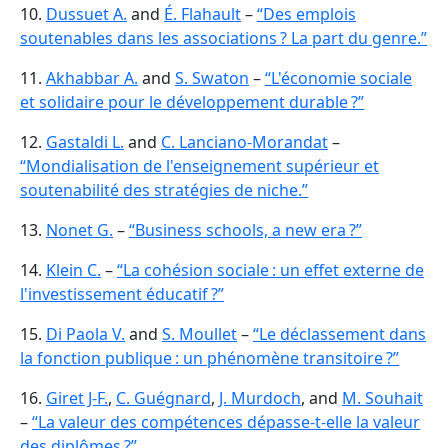
10.
Dussuet A.
and
É. Flahault
–
“Des emplois
soutenables dans les associations ? La part du genre.”
11.
Akhabbar A.
and
S. Swaton
–
“L'économie sociale
et solidaire pour le développement durable ?”
12.
Gastaldi L.
and
C. Lanciano-Morandat
–
“Mondialisation de l'enseignement supérieur et
soutenabilité des stratégies de niche.”
13.
Nonet G.
–
“Business schools, a new era ?”
14.
Klein C.
–
“La cohésion sociale : un effet externe de
l'investissement éducatif ?”
15.
Di Paola V.
and
S. Moullet
–
“Le déclassement dans
la fonction publique : un phénomène transitoire ?”
16.
Giret J-F.
,
C. Guégnard
,
J. Murdoch
, and
M. Souhait
–
“La valeur des compétences dépasse-t-elle la valeur
des diplômes ?”