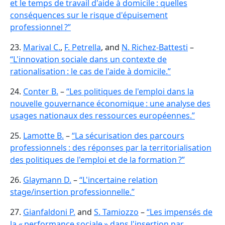
et le temps de travail d'aide à domicile : quelles
conséquences sur le risque d'épuisement
professionnel ?”
23.
Marival C.
,
F. Petrella
, and
N. Richez-Battesti
–
“L'innovation sociale dans un contexte de
rationalisation : le cas de l'aide à domicile.”
24.
Conter B.
–
“Les politiques de l'emploi dans la
nouvelle gouvernance économique : une analyse des
usages nationaux des ressources européennes.”
25.
Lamotte B.
–
“La sécurisation des parcours
professionnels : des réponses par la territorialisation
des politiques de l'emploi et de la formation ?”
26.
Glaymann D.
–
“L'incertaine relation
stage/insertion professionnelle.”
27.
Gianfaldoni P.
and
S. Tamiozzo
–
“Les impensés de
la « performance sociale » dans l'insertion par