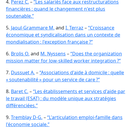
4.
Perez C.
–
“Les salariés face aux restructurations
financières : quand le changement n'est plus
soutenable.”
5.
Jaoul-Grammare M.
and
I. Terraz
–
“Croissance
économique et syndicalisation dans un contexte de
mondialisation : l'exception française ?”
6.
Brolis O.
and
M. Nyssens
–
“Does the organization
mission matter for low-skilled worker integration ?”
7.
Dussuet A.
–
“Associations d'aide à domicile : quelle
« soutenabilité » pour un service de care ?”
8.
Baret C.
–
“Les établissements et services d'aide par
le travail (ESAT) : du modèle unique aux stratégies
différenciées.”
9.
Tremblay D-G.
–
“L'articulation emploi-famille dans
l'économie sociale.”