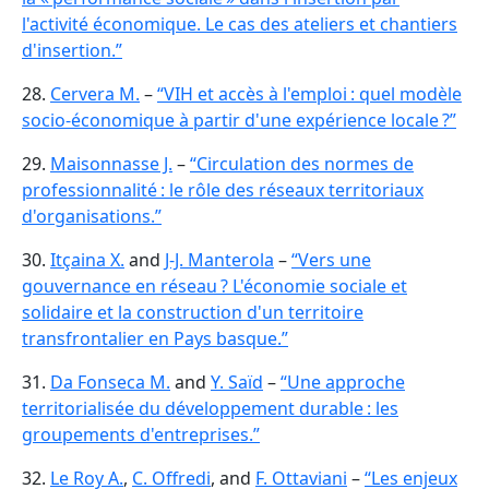
l'activité économique. Le cas des ateliers et chantiers
d'insertion.”
28.
Cervera M.
–
“VIH et accès à l'emploi : quel modèle
socio-économique à partir d'une expérience locale ?”
29.
Maisonnasse J.
–
“Circulation des normes de
professionnalité : le rôle des réseaux territoriaux
d'organisations.”
30.
Itçaina X.
and
J-J. Manterola
–
“Vers une
gouvernance en réseau ? L'économie sociale et
solidaire et la construction d'un territoire
transfrontalier en Pays basque.”
31.
Da Fonseca M.
and
Y. Saïd
–
“Une approche
territorialisée du développement durable : les
groupements d'entreprises.”
32.
Le Roy A.
,
C. Offredi
, and
F. Ottaviani
–
“Les enjeux