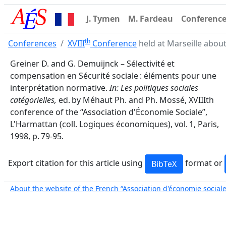
J. Tymen
M. Fardeau
Conferenc
th
Conferences
XVIII
Conference
held at Marseille about 
Greiner D. and G. Demuijnck – Sélectivité et
compensation en Sécurité sociale : éléments pour une
interprétation normative.
In: Les politiques sociales
catégorielles,
ed. by Méhaut Ph. and Ph. Mossé, XVIIIth
conference of the “Association d'Économie Sociale”,
L'Harmattan (coll. Logiques économiques), vol. 1, Paris,
1998, p. 79-95.
Export citation for this article using
format or
About the website of the French “Association d'économie sociale