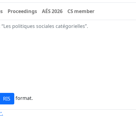
es
Proceedings
AÉS 2026
CS member
“Les politiques sociales catégorielles”.
format.
”.