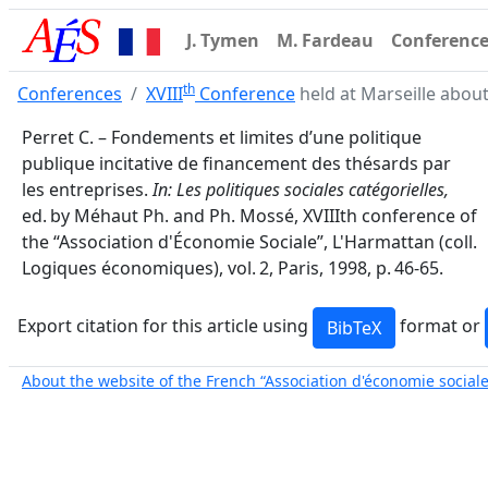
J. Tymen
M. Fardeau
Conferenc
th
Conferences
XVIII
Conference
held at Marseille about 
Perret C. – Fondements et limites d’une politique
publique incitative de financement des thésards par
les entreprises.
In: Les politiques sociales catégorielles,
ed. by Méhaut Ph. and Ph. Mossé, XVIIIth conference of
the “Association d'Économie Sociale”, L'Harmattan (coll.
Logiques économiques), vol. 2, Paris, 1998, p. 46-65.
Export citation for this article using
format or
About the website of the French “Association d'économie sociale