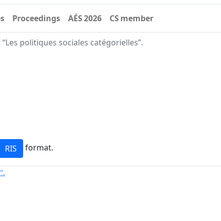
es
Proceedings
AÉS 2026
CS member
“Les politiques sociales catégorielles”.
format.
”.