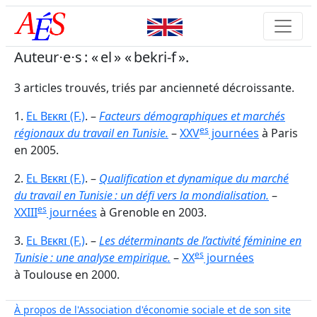
Auteur⋅e⋅s : « el » « bekri-f ».
3 articles trouvés, triés par ancienneté décroissante.
1.
El Bekri
(F.)
. –
Facteurs démographiques et marchés
es
régionaux du travail en Tunisie.
–
XXV
journées
à Paris
en 2005.
2.
El Bekri
(F.)
. –
Qualification et dynamique du marché
du travail en Tunisie : un défi vers la mondialisation.
–
es
XXIII
journées
à Grenoble en 2003.
3.
El Bekri
(F.)
. –
Les déterminants de l’activité féminine en
es
Tunisie : une analyse empirique.
–
XX
journées
à Toulouse en 2000.
À propos de l'Association d'économie sociale et de son site