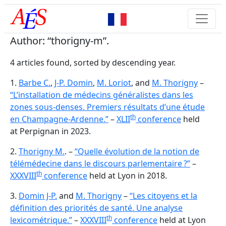
Author: “thorigny-m”.
4 articles found, sorted by descending year.
1.
Barbe C.
,
J-P. Domin
,
M. Loriot
, and
M. Thorigny
–
“L’installation de médecins généralistes dans les
zones sous-denses. Premiers résultats d’une étude
th
en Champagne-Ardenne.”
–
XLII
conference
held
at Perpignan in 2023.
2.
Thorigny M.
. –
“Quelle évolution de la notion de
télémédecine dans le discours parlementaire ?”
–
th
XXXVIII
conference
held at Lyon in 2018.
3.
Domin J-P.
and
M. Thorigny
–
“Les citoyens et la
définition des priorités de santé. Une analyse
th
lexicométrique.”
–
XXXVIII
conference
held at Lyon