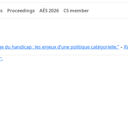
es
Proceedings
AÉS 2026
CS member
e du handicap : les enjeux d’une politique catégorielle.”
–
XV
”.