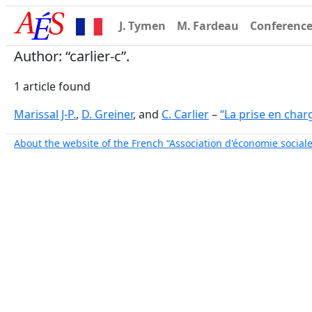
J. Tymen
M. Fardeau
Conferenc
Author: “carlier-c”.
1 article found
Marissal J-P.
,
D. Greiner
, and
C. Carlier
–
“La prise en charg
About the website of the French “Association d'économie sociale