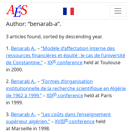
Author: “benarab-a”.
3 articles found, sorted by descending year.
1.
Benarab A.
. –
“Modèle d’affectation interne des
ressources financières et équité : le cas de l’université
th
de Constantine.”
–
XX
conference
held at Toulouse
in 2000.
2.
Benarab A.
. –
“Formes d’organisation
institutionnelle de la recherche scientifique en Algérie
th
de 1962 à 1999.”
–
XIX
conference
held at Paris
in 1999.
3.
Benarab A.
. –
“Les coûts dans l’enseignement
th
supérieur algérien.”
–
XVIII
conference
held
at Marseille in 1998.