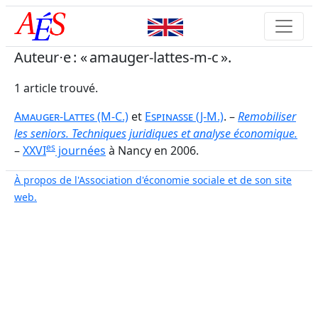
Auteur⋅e : « amauger-lattes-m-c ».
1 article trouvé.
Amauger-Lattes
(M-C.)
et
Espinasse
(J-M.)
. –
Remobiliser
les seniors. Techniques juridiques et analyse économique.
es
–
XXVI
journées
à Nancy en 2006.
À propos de l'Association d'économie sociale et de son site
web.